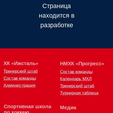
Страница
ХК
«
Ижсталь
»
НМХК
«
Прогресс
»
находится в
Тренерский штаб
Состав команды
разработке
Состав команды
Календарь МХЛ
Администрация
Тренерский штаб
Турнирная таблица
Спортивная школа
Медиа
по хоккею
Фото
Сайт
Видео
ВКонтакте
Социальные проекты
Фан-зона
Всё о хоккее
НХЛ
КХЛ
ВХЛ
Акции для
болельщиков
НМХЛ
Магазин
ООО «ХК «Ижсталь»