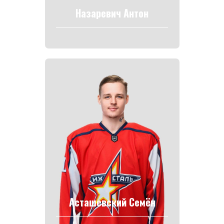
Назаревич Антон
Асташевский Семён