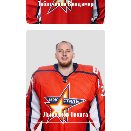
Табатчиков Владимир
Лысенков Никита