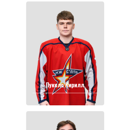
Пукело Кирилл