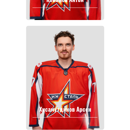
Хисамутдинов Арсен