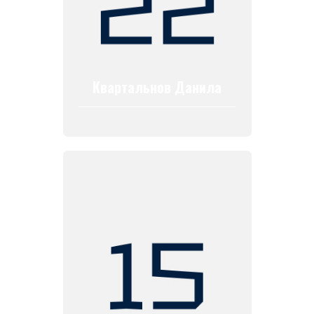
Квартальнов Данила
ХК
«
Ижсталь
»
НМХК
«
Прогресс
»
Тренерский штаб
Состав команды
Состав команды
Календарь МХЛ