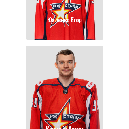
Юзленко Егор
Ковалёв Антон