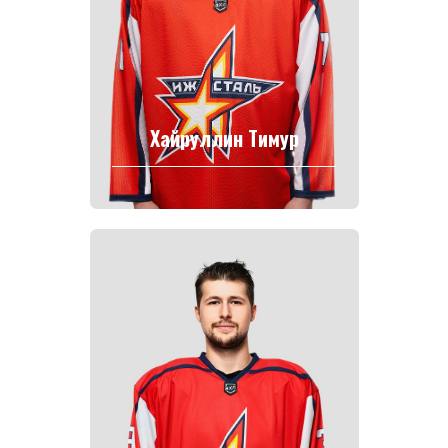
Хайруллин Тимур