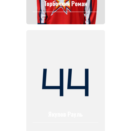
Торбочкин Роман
Якупов Рауль