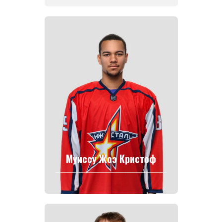
Муиссу Жоэ Кристоф