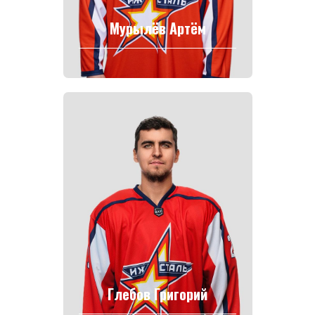
Мурылёв Артём
Глебов Григорий